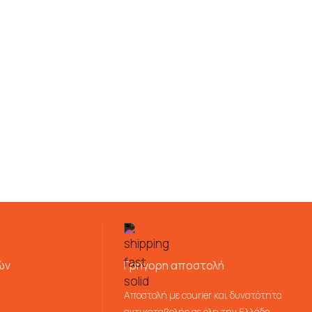
ών
Γρήγορη αποστολή
Αποστολή με courier και δυνατότητα
αντικαταβολής σε όλη την Ελλάδα