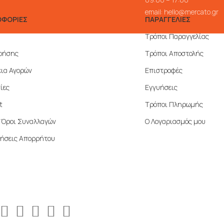
email:
hello@mercato.gr
ΦΟΡΙΕΣ
ΠΑΡΑΓΓΕΛΙΕΣ
Τρόποι Παραγγελίας
ρήσης
Τρόποι Αποστολής
ια Αγορών
Επιστροφές
ίες
Εγγυήσεις
t
Τρόποι Πληρωμής
ί Όροι Συναλλαγών
Ο Λογαριασμός μου
ήσεις Απορρήτου