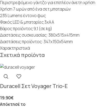
Περιστρεφόμενο γάντζο για επιπλέον άνετη χρήση
Χρήση 7 ωρών από ένα σετ μπαταριών
235 Lumens έντονο φως
Φακός LED & μπαταρίες 3xAA
Βάρος προϊόντος 9,1 (σε kg)
Δ
ιαστάσεις συσκευασίας: 380x515x415mm
Διαστάσεις προϊόντος: 347x150x54mm
Χαρακτηριστικά
Σχετικά προϊόντα
Duracell Σετ Voyager Trio-E
19.90
€
Απόκτησέ το