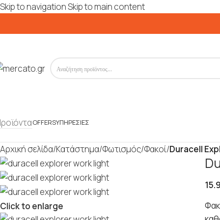
Skip to navigation
Skip to main content
Προϊόντα
OFFERS
ΥΠΗΡΕΣΊΕΣ
Αρχική σελίδα
/
Κατάστημα
/
Φωτισμός
/
Φακοί
/
Duracell Ex
Du
15.
Φακ
Click to enlarge
καθ