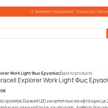
Κατάσταση παραγγελίας
Τηλεφωνικές Παραγγε
plorer Work Light Φως Εργασίας
Back to products
racell Explorer Work Light Φως Εργασ
90
€
ός εργασίας Duracell LED για χρήση έως και εφτά ώρες μ
αρά χωρίς να κουράζονται τα μάτια σας. Διαθέτει δύο μα