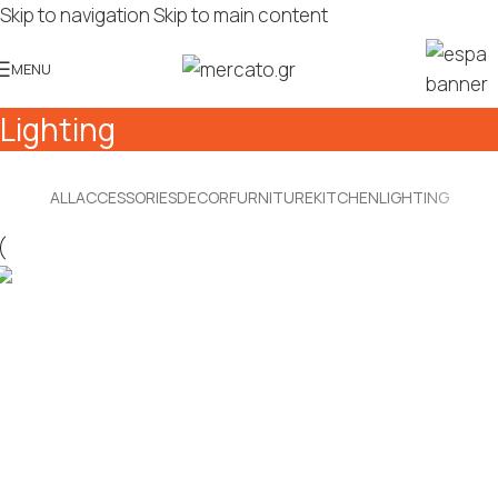
Skip to navigation
Skip to main content
MENU
Lighting
ALL
ACCESSORIES
DECOR
FURNITURE
KITCHEN
LIGHTING
Lighting
Venenatis nam phasellus