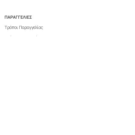
ΠΑΡΑΓΓΕΛΙΕΣ
Τρόποι Παραγγελίας
Τρόποι Αποστολής
Επιστροφές
Εγγυήσεις
Τρόποι Πληρωμής
Ο Λογαριασμός μου
MERCATO.GR
Η εταιρεία μας
Επικοινωνία